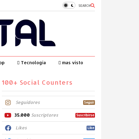
SEARCH
pp
Tecnologia
mas visto
100+ Social Counters
Seguidores
Seguir
35.000
Suscriptores
Suscribirse
Likes
LIke