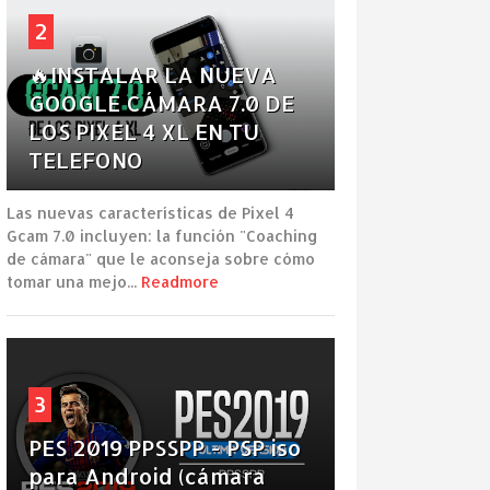
2
🔥INSTALAR LA NUEVA
GOOGLE CÁMARA 7.0 DE
LOS PIXEL 4 XL EN TU
TELEFONO
Las nuevas características de Pixel 4
Gcam 7.0 incluyen: la función "Coaching
de cámara" que le aconseja sobre cómo
tomar una mejo...
Readmore
3
PES 2019 PPSSPP - PSP iso
para Android (cámara