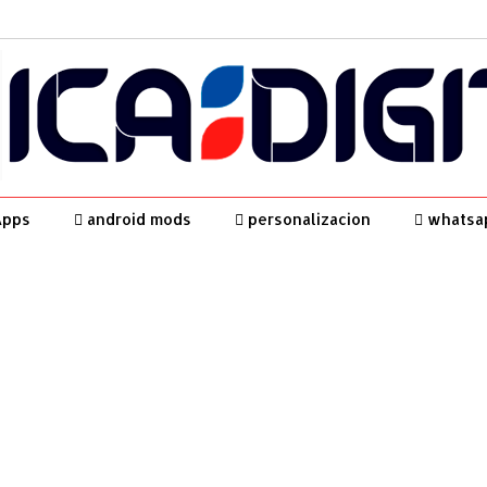
Apps
android mods
personalizacion
whatsa